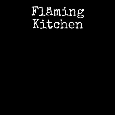
Fläming
Kitchen