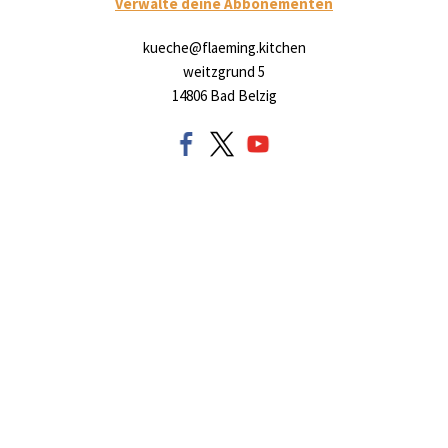
Verwalte deine Abbonementen
kueche@flaeming.kitchen
weitzgrund 5
14806 Bad Belzig